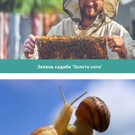
Зелена садиба "Золота сота"