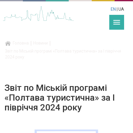
EN
| UA
menu
Головна
Новини
Звіт по Міській програмі «Полтава туристична» за І півріччя
2024 року
Звіт по Міській програмі
«Полтава туристична» за І
півріччя 2024 року