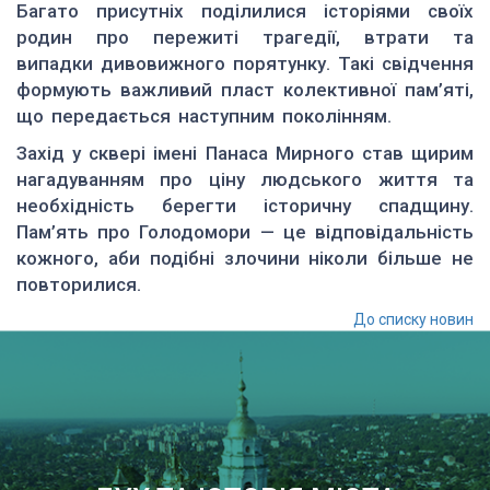
Багато присутніх поділилися історіями своїх
родин про пережиті трагедії, втрати та
випадки дивовижного порятунку. Такі свідчення
формують важливий пласт колективної пам’яті,
що передається наступним поколінням.
Захід у сквері імені Панаса Мирного став щирим
нагадуванням про ціну людського життя та
необхідність берегти історичну спадщину.
Пам’ять про Голодомори — це відповідальність
кожного, аби подібні злочини ніколи більше не
повторилися.
До списку новин