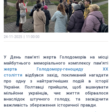
24-11-2025 | 11:00:00
У День пам’яті жертв Голодоморів на місці
майбутнього меморіального комплексу пам'яті
жертв Голодомору-геноциду ХХ
століття
відбувся захід, покликаний нагадати
про одну з найтрагічніших подій в історії
України. Полтавці прийшли, щоб вшанувати
мільйони українців, чиє життя обірвалося
внаслідок штучного голоду, та засвідчити
важливість збереження історичної правди.