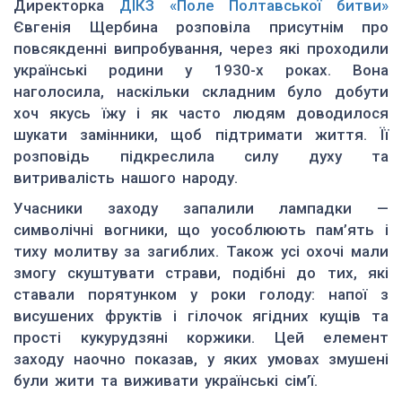
Директорка
ДІКЗ «Поле Полтавської битви»
Євгенія Щербина розповіла присутнім про
повсякденні випробування, через які проходили
українські родини у 1930-х роках. Вона
наголосила, наскільки складним було добути
хоч якусь їжу і як часто людям доводилося
шукати замінники, щоб підтримати життя. Її
розповідь підкреслила силу духу та
витривалість нашого народу.
Учасники заходу запалили лампадки —
символічні вогники, що уособлюють пам’ять і
тиху молитву за загиблих. Також усі охочі мали
змогу скуштувати страви, подібні до тих, які
ставали порятунком у роки голоду: напої з
висушених фруктів і гілочок ягідних кущів та
прості кукурудзяні коржики. Цей елемент
заходу наочно показав, у яких умовах змушені
були жити та виживати українські сім’ї.