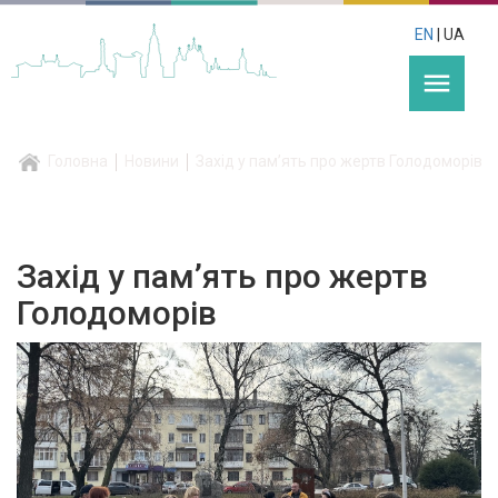
EN
| UA
menu
Головна
Новини
Захід у пам’ять про жертв Голодоморів
Захід у пам’ять про жертв
Голодоморів