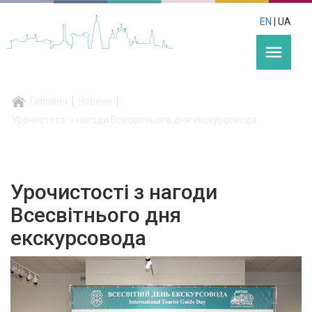
EN
| UA
menu
Головна
Новини
Урочистості з нагоди Всесвітнього дня екскурсовода
Урочистості з нагоди
Всесвітнього дня
екскурсовода