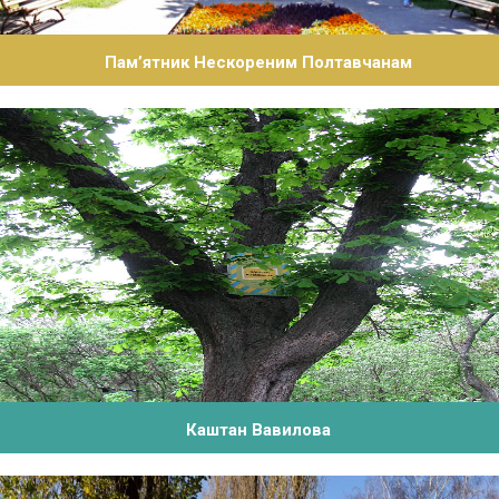
Пам’ятник Нескореним Полтавчанам
Каштан Вавилова