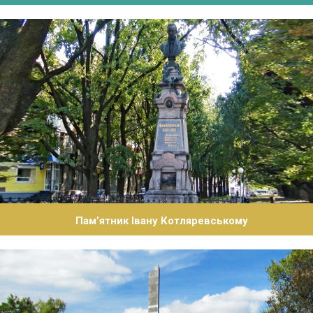
Пам’ятник Івану Котляревському