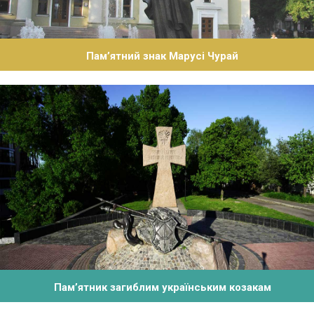
Пам’ятний знак Марусі Чурай
Пам’ятник загиблим українським козакам