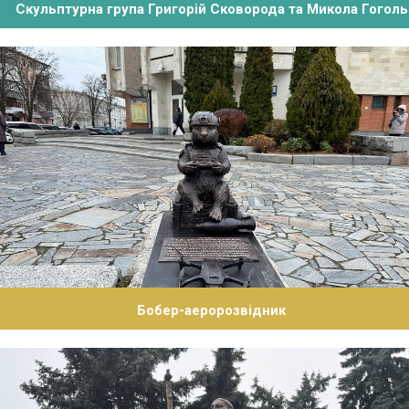
Скульптурна група Григорій Сковорода та Микола Гоголь
Бобер-аеророзвідник