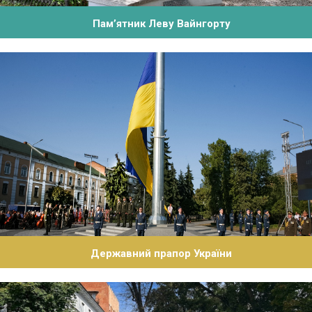
Пам’ятник Леву Вайнгорту
Державний прапор України