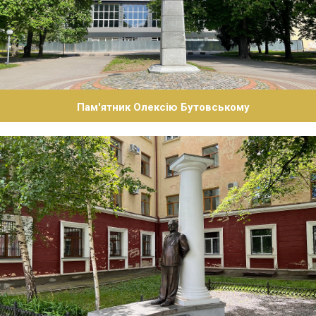
Пам'ятник Олексію Бутовському