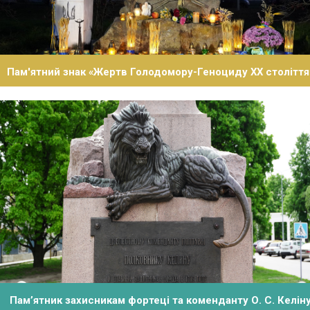
Пам'ятний знак «Жертв Голодомору-Геноциду ХХ століття
Пам’ятник захисникам фортеці та коменданту О. С. Келін