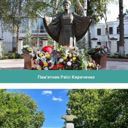
Пам'ятник Раїсі Кириченко