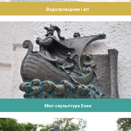
Водопровідник і кіт
Міні-скульптура Енея