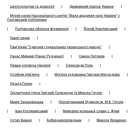
Центр культури та дозвілля
|
Державний прапор України
|
Музей науки Національного центру "Мала академія наук України" у
Полтавській політехниці
|
Полтавська обласна філармонія
|
Йозеф Хмелевський
|
Граніт науки
|
Пам'ятник "Одвічній годувальниці українського народу"
|
Панас Мирний (Панас Рудченко)
|
Симон Петлюра
|
Перша чоловіча гімназія
|
Олександр Поль
|
Особняк Нев’янта
|
Могила художника Григорія Мясоєдова
|
Леонід Позен
|
Скульптурна група Григорій Сковорода та Микола Гоголь
|
Марія Заньковецька
|
Просвітницький будинок ім. М.В. Гоголя
|
Іван Котляревський
|
Меморіал козацької слави с. Жуки
|
Остап Вишня
|
Бобер-аеророзвідник
|
Микола Ярошенко