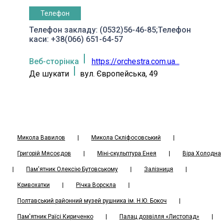
Телефон
Телефон закладу: (0532)56-46-85;Телефон
каси: +38(066) 651-64-57
Веб-сторінка
https://orchestra.com.ua...
Де шукати
вул. Європейська, 49
Микола Вавилов
|
Микола Скліфосовський
|
Григорій Мясоєдов
|
Міні-скульптура Енея
|
Віра Холодна
|
Пам'ятник Олексію Бутовському
|
Залізниця
|
Кривохатки
|
Річка Ворскла
|
Полтавський районний музей рушника ім. Н.Ю. Бокоч
|
Пам'ятник Раїсі Кириченко
|
Палац дозвілля «Листопад»
|