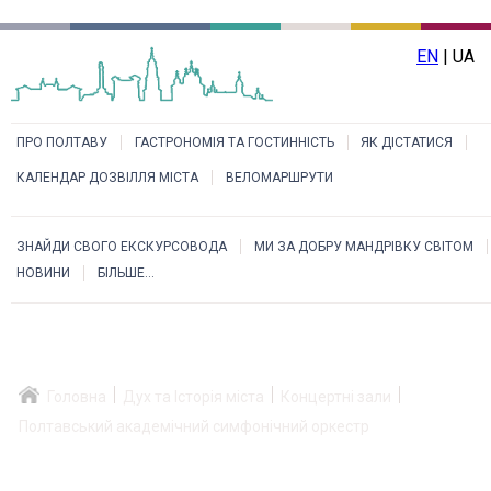
EN
| UA
ПРО ПОЛТАВУ
ГАСТРОНОМІЯ ТА ГОСТИННІСТЬ
ЯК ДІСТАТИСЯ
КАЛЕНДАР ДОЗВІЛЛЯ МІСТА
ВЕЛОМАРШРУТИ
ЗНАЙДИ СВОГО ЕКСКУРСОВОДА
МИ ЗА ДОБРУ МАНДРІВКУ СВІТОМ
НОВИНИ
БІЛЬШЕ...
Головна
Дух та Історія міста
Концертні зали
Полтавський академічний симфонічний оркестр