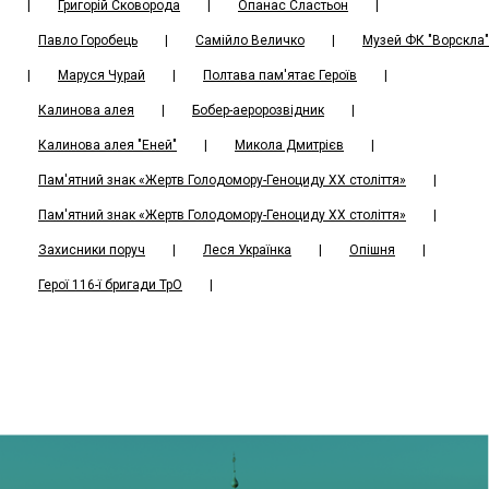
|
Григорій Сковорода
|
Опанас Сластьон
|
Павло Горобець
|
Самійло Величко
|
Музей ФК "Ворскла"
|
Маруся Чурай
|
Полтава пам'ятає Героїв
|
Калинова алея
|
Бобер-аеророзвідник
|
Калинова алея "Еней"
|
Микола Дмитрієв
|
Пам'ятний знак «Жертв Голодомору-Геноциду ХХ століття»
|
Пам'ятний знак «Жертв Голодомору-Геноциду ХХ століття»
|
Захисники поруч
|
Леся Українка
|
Oпішня
|
Герої 116-ї бригади ТрО
|