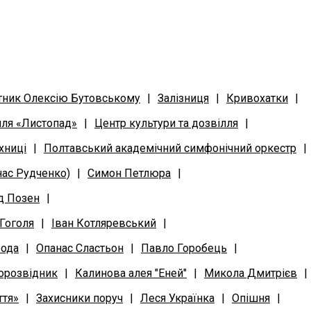
тник Олексію Бутовському
|
Залізниця
|
Кривохатки
|
лля «Листопад»
|
Центр культури та дозвілля
|
хниці
|
Полтавський академічний симфонічний оркестр
|
нас Рудченко)
|
Симон Петлюра
|
д Позен
|
 Гоголя
|
Іван Котляревський
|
рода
|
Опанас Сластьон
|
Павло Горобець
|
орозвідник
|
Калинова алея "Еней"
|
Микола Дмитрієв
|
ття»
|
Захисники поруч
|
Леся Українка
|
Oпішня
|