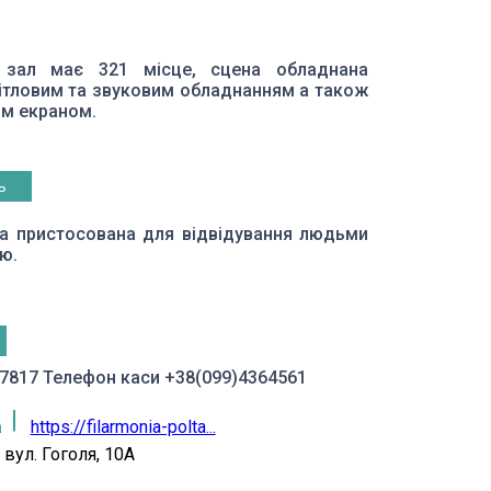
 зал має 321 місце, сцена обладнана
ітловим та звуковим обладнанням а також
им екраном.
ь
а пристосована для відвідування людьми
тю.
07817 Телефон каси +38(099)4364561
а
https://filarmonia-polta...
вул. Гоголя, 10А