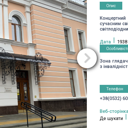
Опис
Концертний
сучасним св
світлодіодн
Дата
1938
Особливіст
Зона глядач
з інвалідніс
Телефон
+38(0532) 6
Веб-сторінк
Де шукати