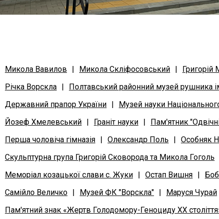
Микола Вавилов
|
Микола Скліфосовський
|
Григорій
Річка Ворскла
|
Полтавський районний музей рушника ім
Державний прапор України
|
Музей науки Національного
Йозеф Хмелевський
|
Граніт науки
|
Пам'ятник "Одвічн
Перша чоловіча гімназія
|
Олександр Поль
|
Особняк Н
Скульптурна група Григорій Сковорода та Микола Гоголь
Меморіал козацької слави с. Жуки
|
Остап Вишня
|
Боб
Самійло Величко
|
Музей ФК "Ворскла"
|
Маруся Чурай
Пам'ятний знак «Жертв Голодомору-Геноциду ХХ століття