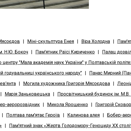
 Мясоєдов
|
Міні-скульптура Енея
|
Віра Холодна
|
Пам'я
. Н.Ю. Бокоч
|
Пам'ятник Раїсі Кириченко
|
Палац дозві
 центру "Мала академія наук України" у Полтавській політе
ій годувальниці українського народу"
|
Панас Мирний (Па
ев’янта
|
Могила художника Григорія Мясоєдова
|
Леоні
|
Марія Заньковецька
|
Просвітницький будинок ім. М.В.
ер-аеророзвідник
|
Микола Ярошенко
|
Григорій Сково
|
Полтава пам'ятає Героїв
|
Калинова алея
|
Бобер-аер
»
|
Пам'ятний знак «Жертв Голодомору-Геноциду ХХ столі