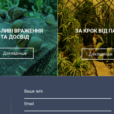
ЛИВІ ВРАЖЕННЯ
ЗА КРОК ВІД П
ТА ДОСВІД
Докладніше
Докладніше
Ваше ім'я
Email