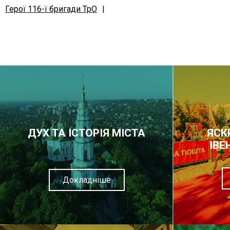
Герої 116-ї бригади ТрО
|
ДУХ ТА ІСТОРІЯ МІСТА
ЯСК
ІВЕ
Докладніше