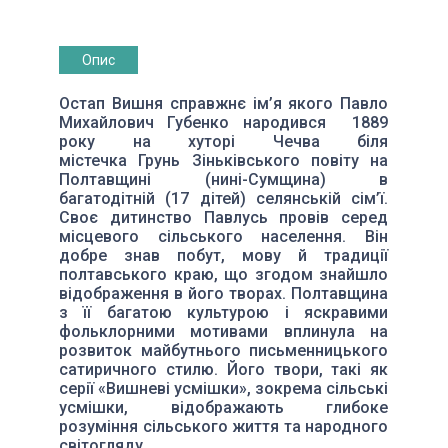
Опис
Остап Вишня справжнє ім’я якого Павло
Михайлович Губенко народився 1889
року на хуторі Чечва біля
містечка Грунь Зіньківського повіту на
Полтавщині (нині-Сумщина) в
багатодітній (17 дітей) селянській сім’ї.
Своє дитинство Павлусь провів серед
місцевого сільського населення. Він
добре знав побут, мову й традиції
полтавського краю, що згодом знайшло
відображення в його творах. Полтавщина
з її багатою культурою і яскравими
фольклорними мотивами вплинула на
розвиток майбутнього письменницького
сатиричного стилю. Його твори, такі як
серії «Вишневі усмішки», зокрема сільські
усмішки, відображають глибоке
розуміння сільського життя та народного
світогляду.