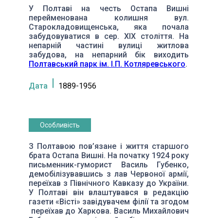
У Полтаві на честь Остапа Вишні
перейменована колишня вул.
Старокладовищенська, яка почала
забудовуватися в сер. ХІХ століття. На
непарній частині вулиці житлова
забудова, на непарний бік виходить
Полтавський парк ім. І.П. Котляревського
.
Дата
1889-1956
Особливість
З Полтавою пов’язане і життя старшого
брата Остапа Вишні. На початку 1924 року
письменник-гуморист Василь Губенко,
демобілізувавшись з лав Червоної армії,
переїхав з Північного Кавказу до України.
У Полтаві він влаштувався в редакцію
газети «Вісті» завідувачем філії та згодом
переїхав до Харкова. Василь Михайлович