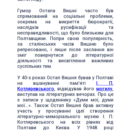
Гумор Остапа Вишні часто був
спрямований на соціальні проблеми,
зокрема на викриття бюрократії,
наслідків русифікації та
несправедливості, що було близьким для
Полтавщини. Попри свою популярність,
за сталінських часів Вишню було
репресовано, і лише після заслання він
зміг повернутися до літературної
діяльності та висвітлення важливих
суспільних тем.
У 40-х роках Остап Вишня бував у Полтаві
на вшануванні пам'яті
І. П.
Котляревського
, відвідував його
могилу
,
виступав на літературних вечорах. Про це
є записи у щоденнику «Думи мої, думи
мої...». Також Остап Вишня брав активну
участь у просуванні ідеї створення
літературно-меморіального музею І. П.
Котляревського на всіх рівнях від
Полтави до Києва. У 1948 році