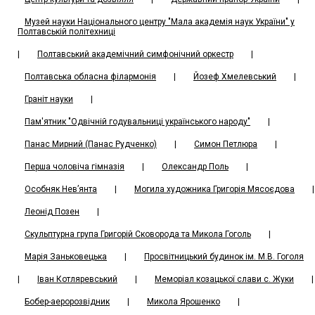
Музей науки Національного центру "Мала академія наук України" у
Полтавській політехниці
|
Полтавський академічний симфонічний оркестр
|
Полтавська обласна філармонія
|
Йозеф Хмелевський
|
Граніт науки
|
Пам'ятник "Одвічній годувальниці українського народу"
|
Панас Мирний (Панас Рудченко)
|
Симон Петлюра
|
Перша чоловіча гімназія
|
Олександр Поль
|
Особняк Нев’янта
|
Могила художника Григорія Мясоєдова
|
Леонід Позен
|
Скульптурна група Григорій Сковорода та Микола Гоголь
|
Марія Заньковецька
|
Просвітницький будинок ім. М.В. Гоголя
|
Іван Котляревський
|
Меморіал козацької слави с. Жуки
|
Бобер-аеророзвідник
|
Микола Ярошенко
|