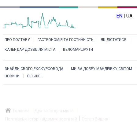
EN
| UA
ПРО ПОЛТАВУ
ГАСТРОНОМІЯ ТА ГОСТИННІСТЬ
ЯК ДІСТАТИСЯ
КАЛЕНДАР ДОЗВІЛЛЯ МІСТА
ВЕЛОМАРШРУТИ
ЗНАЙДИ СВОГО ЕКСКУРСОВОДА
МИ ЗА ДОБРУ МАНДРІВКУ СВІТОМ
НОВИНИ
БІЛЬШЕ...
Головна
Дух та Історія міста
Полтавські історії відомих постатей
Остап Вишня