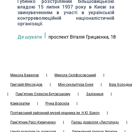
Губенко розстріляний більшовицькою
владою 15 липня 1937 року в Києві за
звинуваченням в участі в українській
контрреволюційній націоналістичній
організації.
Де шукати
проспект Віталія Грицаєнка, 18
Микола Вавилов
|
Микола Скліфосовський
|
Григорій Мясоєдов
|
Міні-скульптура Енея
|
Віра Холодна
|
Пам'ятник Олексію Бутовському
|
Залізниця
|
Кривохатки
|
Річка Ворскла
|
Полтавський районний музей рушника ім. Н.Ю. Бокоч
|
Пам'ятник Раїсі Кириченко
|
Палац дозвілля «Листопад»
|
Центр культури та дозвілля
|
Державний прапор України
|