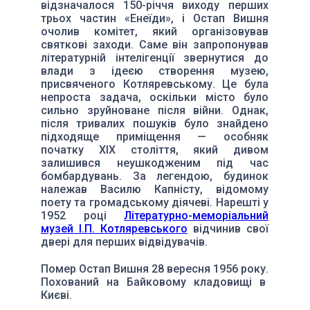
відзначалося 150-річчя виходу перших
трьох частин «Енеїди», і Остап Вишня
очолив комітет, який організовував
святкові заходи. Саме він запропонував
літературній інтелігенції звернутися до
влади з ідеєю створення музею,
присвяченого Котляревському. Це була
непроста задача, оскільки місто було
сильно зруйноване після війни. Однак,
після тривалих пошуків було знайдено
підходяще приміщення — особняк
початку XIX століття, який дивом
залишився неушкодженим під час
бомбардувань. За легендою, будинок
належав Василю Капністу, відомому
поету та громадському діячеві. Нарешті у
1952 році
Літературно-меморіальний
музей І.П. Котляревського
відчинив свої
двері для перших відвідувачів.
Помер Остап Вишня 28 вересня 1956 року.
Похований на Байковому кладовищі в
Києві.