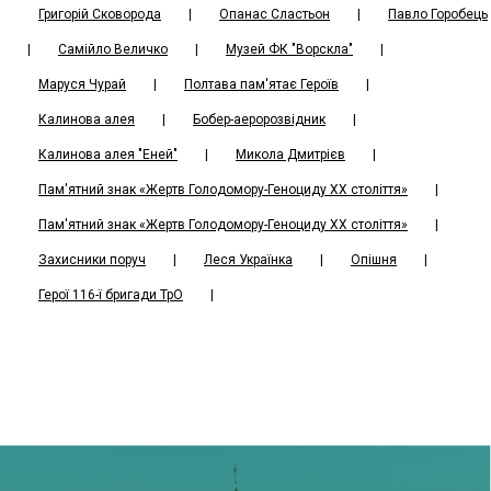
Григорій Сковорода
|
Опанас Сластьон
|
Павло Горобець
|
Самійло Величко
|
Музей ФК "Ворскла"
|
Маруся Чурай
|
Полтава пам'ятає Героїв
|
Калинова алея
|
Бобер-аеророзвідник
|
Калинова алея "Еней"
|
Микола Дмитрієв
|
Пам'ятний знак «Жертв Голодомору-Геноциду ХХ століття»
|
Пам'ятний знак «Жертв Голодомору-Геноциду ХХ століття»
|
Захисники поруч
|
Леся Українка
|
Oпішня
|
Герої 116-ї бригади ТрО
|